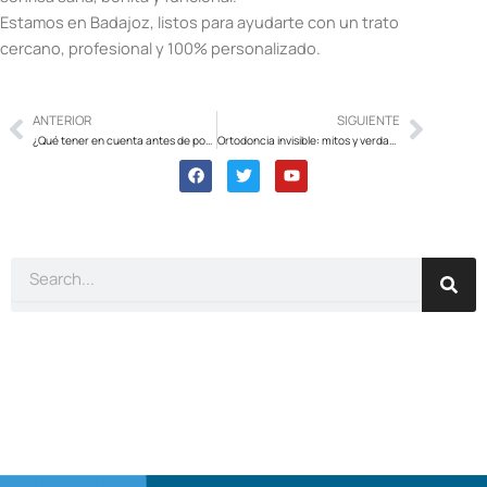
Estamos en Badajoz, listos para ayudarte con un trato
cercano, profesional y 100% personalizado.
ANTERIOR
SIGUIENTE
Prev
Next
¿Qué tener en cuenta antes de ponerse un implante dental?
Ortodoncia invisible: mitos y verdades que debes conocer antes de empezar
F
T
Y
a
w
o
c
i
u
e
t
t
b
t
u
o
e
b
o
r
e
Search
k