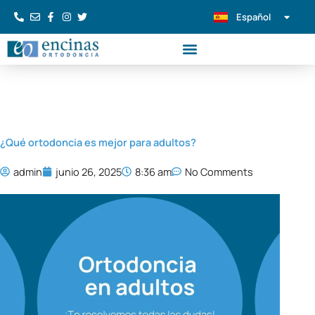
Ir
Español
Português
al
contenido
¿Qué ortodoncia es mejor para adultos?
admin
junio 26, 2025
8:36 am
No Comments