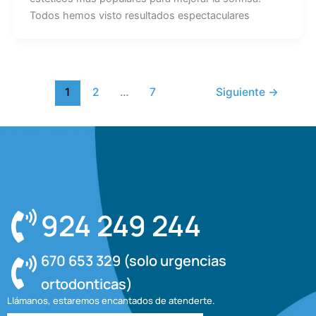
Todos hemos visto resultados espectaculares
1
2
…
7
Siguiente
→
924 249 244
670 653 329 (solo urgencias
ortodonticas)
Llámanos, estaremos encantados de atenderte.