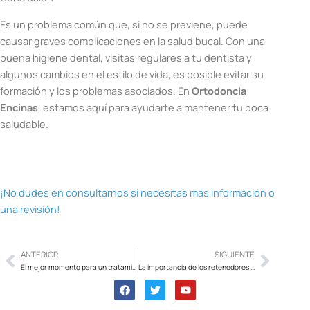
Es un problema común que, si no se previene, puede
causar graves complicaciones en la salud bucal. Con una
buena higiene dental, visitas regulares a tu dentista y
algunos cambios en el estilo de vida, es posible evitar su
formación y los problemas asociados. En
Ortodoncia
Encinas
, estamos aquí para ayudarte a mantener tu boca
saludable.
¡No dudes en consultarnos si necesitas más información o
una revisión!
ANTERIOR
SIGUIENTE
Prev
Next
El mejor momento para un tratamiento de ortodoncia
La importancia de los retenedores después de ortodoncia
F
T
Y
a
w
o
c
i
u