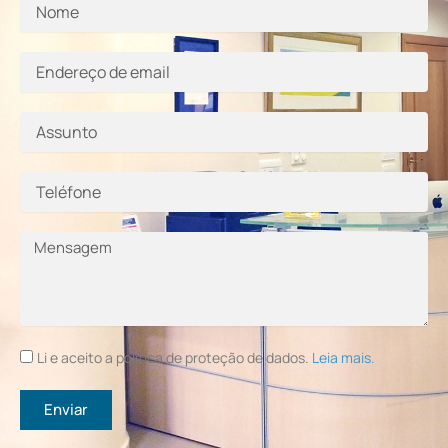
Nome
Endereço
de
email
Assunto
Telefone
Mensagem
Li e aceito a política de proteção de dados.
Leia mais.
Enviar